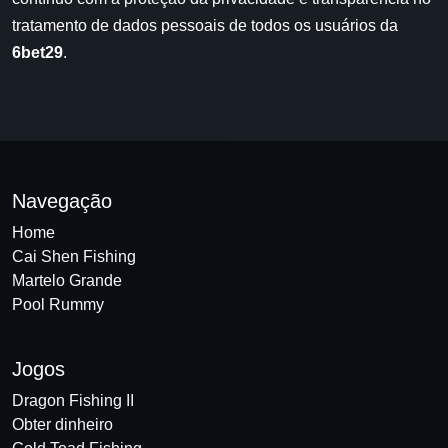
tratamento de dados pessoais de todos os usuários da
6bet29
.
Navegação
Home
Cai Shen Fishing
Martelo Grande
Pool Rummy
Jogos
Dragon Fishing II
Obter dinheiro