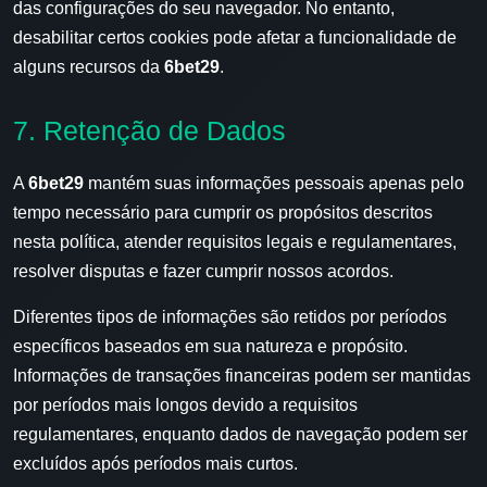
das configurações do seu navegador. No entanto,
desabilitar certos cookies pode afetar a funcionalidade de
alguns recursos da
6bet29
.
7. Retenção de Dados
A
6bet29
mantém suas informações pessoais apenas pelo
tempo necessário para cumprir os propósitos descritos
nesta política, atender requisitos legais e regulamentares,
resolver disputas e fazer cumprir nossos acordos.
Diferentes tipos de informações são retidos por períodos
específicos baseados em sua natureza e propósito.
Informações de transações financeiras podem ser mantidas
por períodos mais longos devido a requisitos
regulamentares, enquanto dados de navegação podem ser
excluídos após períodos mais curtos.