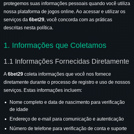
protegemos suas informações pessoais quando você utiliza
nossa plataforma de jogos online. Ao acessar e utilizar os
serviços da
6bet29
, você concorda com as práticas
descritas nesta política.
1. Informações que Coletamos
1.1 Informações Fornecidas Diretamente
A
6bet29
coleta informações que você nos fornece
diretamente durante o processo de registro e uso de nossos
serviços. Estas informações incluem:
Nome completo e data de nascimento para verificação
de idade
Endereço de e-mail para comunicação e autenticação
Número de telefone para verificação de conta e suporte