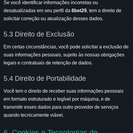
Se você identificar informações incorretas ou
desatualizadas em seu perfil da
6bet29
, tem o direito de
solicitar correção ou atualização desses dados.
5.3 Direito de Exclusão
Em certas circunstâncias, você pode solicitar a exclusão de
suas informações pessoais, sujeito às nossas obrigações
legais e contratuais de retenção de dados.
5.4 Direito de Portabilidade
Você tem o direito de receber suas informações pessoais
em formato estruturado e legível por máquina, e de
transmitir esses dados para outro provedor de serviços
quando tecnicamente viável.
6. Cookies e Tecnologias de