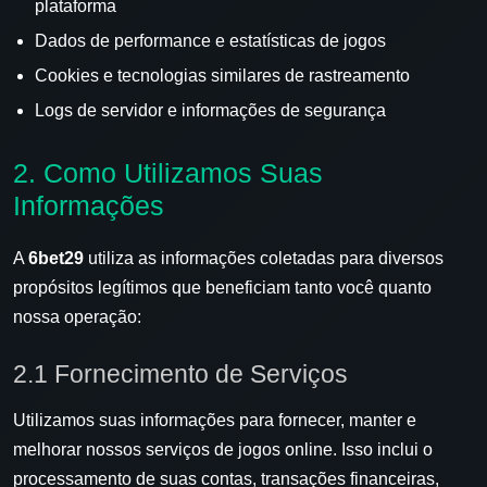
plataforma
Dados de performance e estatísticas de jogos
Cookies e tecnologias similares de rastreamento
Logs de servidor e informações de segurança
2. Como Utilizamos Suas
Informações
A
6bet29
utiliza as informações coletadas para diversos
propósitos legítimos que beneficiam tanto você quanto
nossa operação:
2.1 Fornecimento de Serviços
Utilizamos suas informações para fornecer, manter e
melhorar nossos serviços de jogos online. Isso inclui o
processamento de suas contas, transações financeiras,