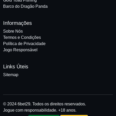
Gold Toad Fishing
Barco do Dragão Panda
Informações
Sobre Nós
Termos e Condições
Política de Privacidade
Jogo Responsável
Links Úteis
Sitemap
© 2024 6bet29. Todos os direitos reservados.
Jogue com responsabilidade. +18 anos.