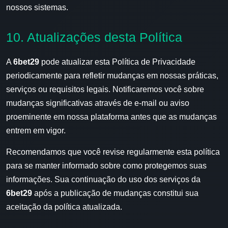
nossos sistemas.
10. Atualizações desta Política
A
6bet29
pode atualizar esta Política de Privacidade
periodicamente para refletir mudanças em nossas práticas,
serviços ou requisitos legais. Notificaremos você sobre
mudanças significativas através de e-mail ou aviso
proeminente em nossa plataforma antes que as mudanças
entrem em vigor.
Recomendamos que você revise regularmente esta política
para se manter informado sobre como protegemos suas
informações. Sua continuação do uso dos serviços da
6bet29
após a publicação de mudanças constitui sua
aceitação da política atualizada.