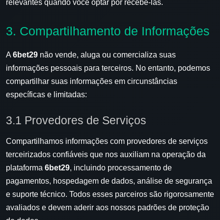
relevantes quando você optar por recebê-las.
3. Compartilhamento de Informações
A
6bet29
não vende, aluga ou comercializa suas
informações pessoais para terceiros. No entanto, podemos
compartilhar suas informações em circunstâncias
específicas e limitadas:
3.1 Provedores de Serviços
Compartilhamos informações com provedores de serviços
terceirizados confiáveis que nos auxiliam na operação da
plataforma
6bet29
, incluindo processamento de
pagamentos, hospedagem de dados, análise de segurança
e suporte técnico. Todos esses parceiros são rigorosamente
avaliados e devem aderir aos nossos padrões de proteção