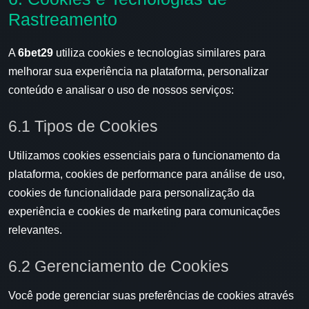
Rastreamento
A
6bet29
utiliza cookies e tecnologias similares para
melhorar sua experiência na plataforma, personalizar
conteúdo e analisar o uso de nossos serviços:
6.1 Tipos de Cookies
Utilizamos cookies essenciais para o funcionamento da
plataforma, cookies de performance para análise de uso,
cookies de funcionalidade para personalização da
experiência e cookies de marketing para comunicações
relevantes.
6.2 Gerenciamento de Cookies
Você pode gerenciar suas preferências de cookies através